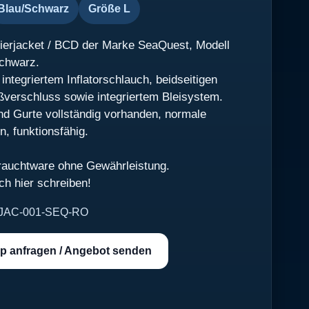
Blau/Schwarz
Größe L
ierjacket / BCD der Marke SeaQuest, Modell
Schwarz.
integriertem Inflatorschlauch, beidseitigen
ßverschluss sowie integriertem Bleisystem.
nd Gurte vollständig vorhanden, normale
, funktionsfähig.
rauchtware ohne Gewährleistung.
ch hier schreiben!
JAC-001-SEQ-RO
p anfragen / Angebot senden